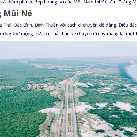
và khám phá vẻ đẹp hoang sơ của Việt Nam thì Đồi Cát Trắng Mũi
ng Mũi Né
Phú, Bắc Bình, Bình Thuận với cách di chuyển dễ dàng. Điều đặc b
ng thơ mộng, rực rỡ; chắc hẳn sẽ chuyến đi này mang lại một tr