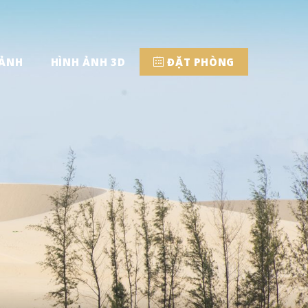
 ẢNH
HÌNH ẢNH 3D
ĐẶT PHÒNG