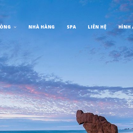
HÒNG
NHÀ HÀNG
SPA
LIÊN HỆ
HÌNH