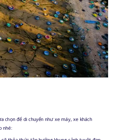
lựa chọn để di chuyển như xe máy, xe khách
o nhé:
ạn sẽ thỏa thức tận hưởng khung cảnh tuyệt đẹp