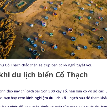
hư Cổ Thạch chắc chắn sẽ giúp bạn có kỳ nghỉ tuyệt vời.
khi du lịch biển Cổ Thạch
 xinh đẹp này chỉ cách Sài Gòn 300 cây số, nên bạn có vô số các 
hức, bạn hãy xem
kinh nghiệm du lịch Cổ Thạch
sau để tham khả
iờ 40 phút để vi vu trên chiếc xe máy của mình. Cùng với đó, b