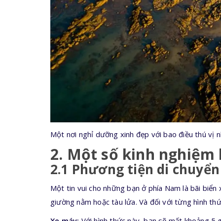
Một nơi nghỉ dưỡng xinh đẹp với bao điều thú vị n
2. Một số kinh nghiệm 
2.1 Phương tiện di chuyển
Một tin vui cho những bạn ở phía Nam là bãi biển
giường nằm hoặc tàu lửa. Và đối với từng hình t
Xe máy:
Với hình thức này, bạn sẽ mất khoảng 5 g