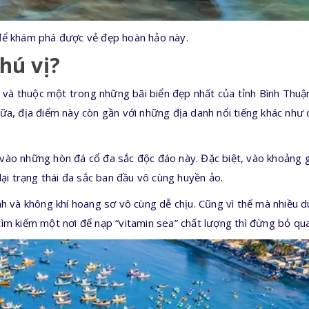
 để khám phá được vẻ đẹp hoàn hảo này.
thú vị?
à thuộc một trong những bãi biển đẹp nhất của tỉnh Bình Thuận
ữa, địa điểm này còn gần với những địa danh nổi tiếng khác như 
ào những hòn đá cổ đa sắc độc đáo này. Đặc biệt, vào khoảng g
lại trạng thái đa sắc ban đầu vô cùng huyền ảo.
h và không khí hoang sơ vô cùng dễ chịu. Cũng vì thế mà nhiều du 
ìm kiếm một nơi để nạp “vitamin sea” chất lượng thì đừng bỏ qu