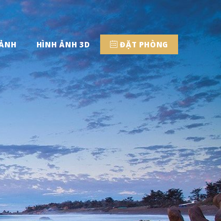
 ẢNH
HÌNH ẢNH 3D
ĐẶT PHÒNG